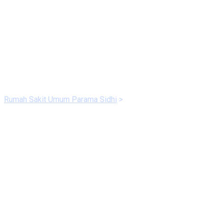
Content Test Page
Rumah Sakit Umum Parama Sidhi
>
Test Page