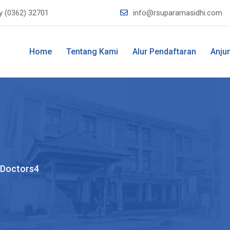
y
(0362) 32701
info@rsuparamasidhi.com
Home
Tentang Kami
Alur Pendaftaran
Anju
Doctors4